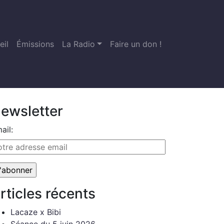
eil
Émissions
La Radio
Faire un don !
ewsletter
ail:
rticles récents
Lacaze x Bibi