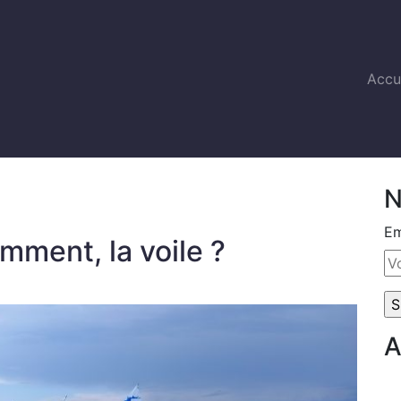
Accu
N
Em
mment, la voile ?
A