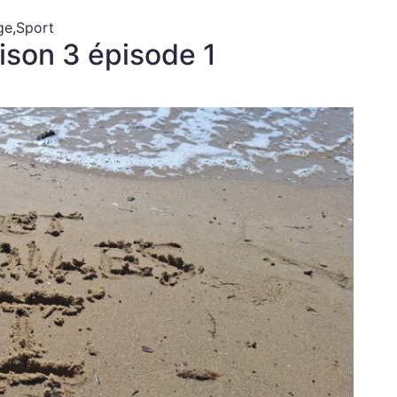
ge
,
Sport
aison 3 épisode 1