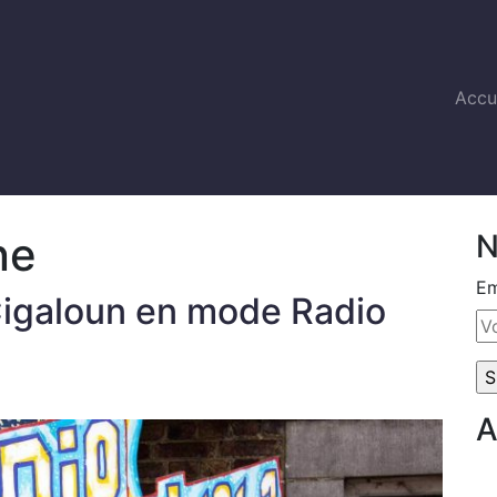
Accu
ne
N
Em
 Cigaloun en mode Radio
A