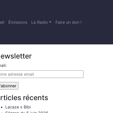
eil
Émissions
La Radio
Faire un don !
ewsletter
ail:
rticles récents
Lacaze x Bibi