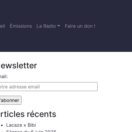
eil
Émissions
La Radio
Faire un don !
ewsletter
ail:
rticles récents
Lacaze x Bibi