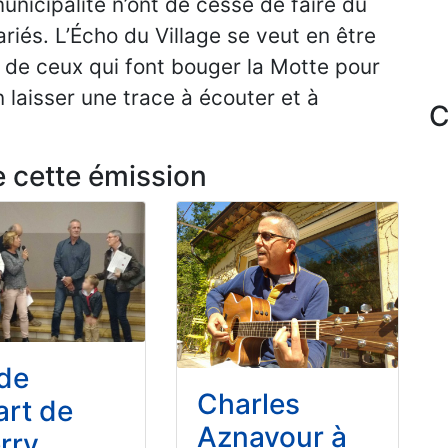
nicipalité n’ont de cesse de faire du
riés. L’Écho du Village se veut en être
e de ceux qui font bouger la Motte pour
n laisser une trace à écouter et à
C
e cette émission
 de
Charles
art de
Aznavour à
rry