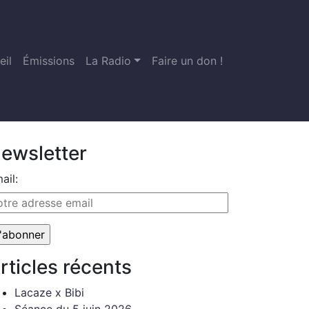
eil
Émissions
La Radio
Faire un don !
ewsletter
ail:
rticles récents
Lacaze x Bibi