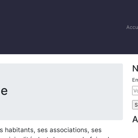
Accu
N
Em
ge
A
s habitants, ses associations, ses