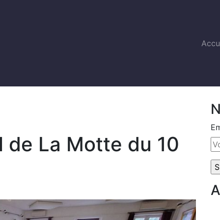
Accu
N
Em
l de La Motte du 10
A