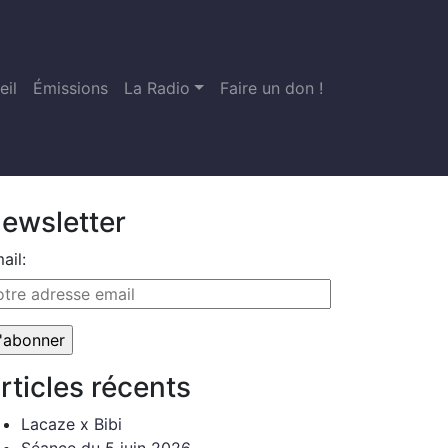
eil
Émissions
La Radio
Faire un don !
ewsletter
ail:
rticles récents
Lacaze x Bibi