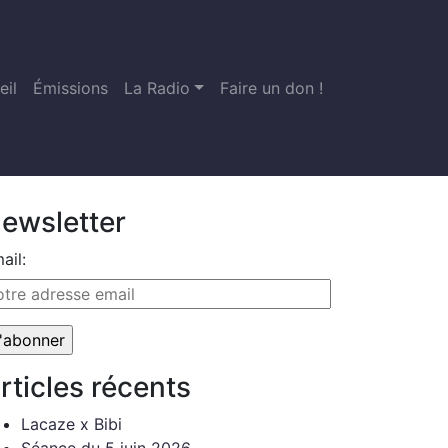
eil
Émissions
La Radio
Faire un don !
ewsletter
ail:
rticles récents
Lacaze x Bibi