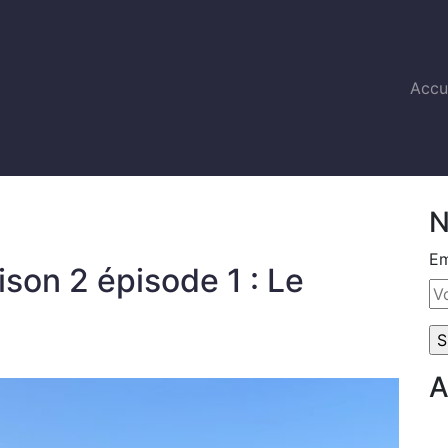
Accu
N
Em
ison 2 épisode 1 : Le
A