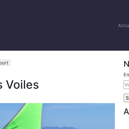
Accu
N
port
Em
 Voiles
A