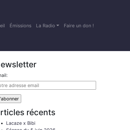
eil
Émissions
La Radio
Faire un don !
ewsletter
ail:
rticles récents
Lacaze x Bibi