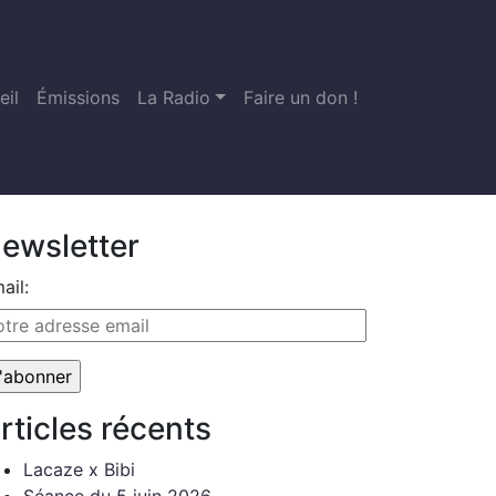
eil
Émissions
La Radio
Faire un don !
ewsletter
ail:
rticles récents
Lacaze x Bibi