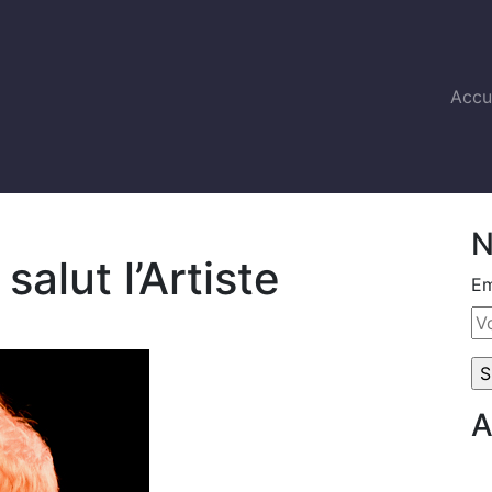
Accu
N
alut l’Artiste
Em
A