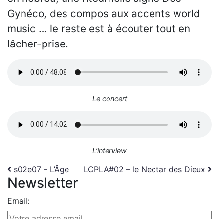
Gynéco, des compos aux accents world
music … le reste est à écouter tout en
lâcher-prise.
Le concert
L’interview
Navigation
s02e07 – L’Âge
LCPLA#02 – le Nectar des Dieux
Newsletter
Email: