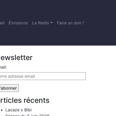
eil
Émissions
La Radio
Faire un don !
ewsletter
ail:
rticles récents
Lacaze x Bibi