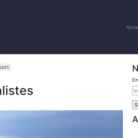
Accu
N
port
Em
listes
A