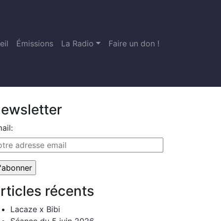
eil
Émissions
La Radio
Faire un don !
ewsletter
ail:
rticles récents
Lacaze x Bibi