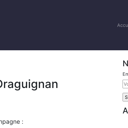
Accu
N
Em
Draguignan
A
mpagne :