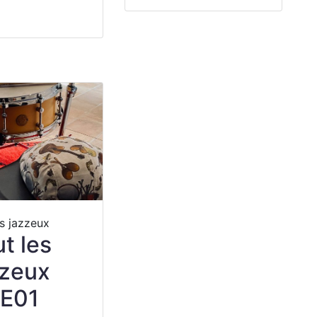
es jazzeux
ut les
zeux
E01