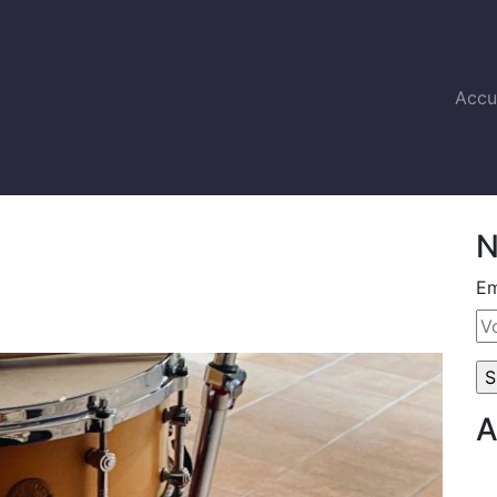
Accu
N
Em
A