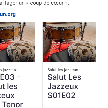
partager un « coup de cœur ».
un.org
es jazzeux
Salut les jazzeux
E03 –
Salut Les
ut les
Jazzeux
zeux
S01E02
 Tenor