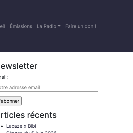
eil
Émissions
La Radio
Faire un don !
ewsletter
ail:
rticles récents
Lacaze x Bibi