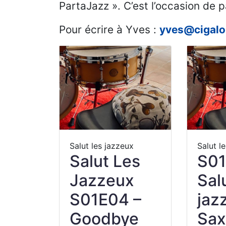
PartaJazz ». C’est l’occasion de 
Pour écrire à Yves :
yves@cigalo
Salut les jazzeux
Salut l
Salut Les
S01
Jazzeux
Sal
S01E04 –
jaz
Goodbye
Sax