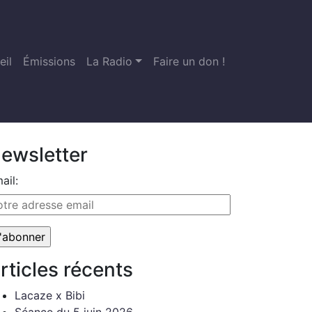
eil
Émissions
La Radio
Faire un don !
ewsletter
ail:
rticles récents
Lacaze x Bibi