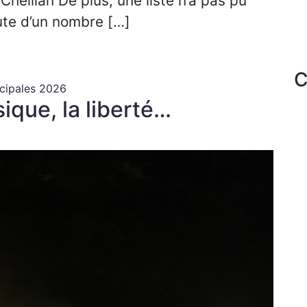
eillan De plus, une liste n’a pas pu
faute d’un nombre […]
C
cipales 2026
sique, la liberté…