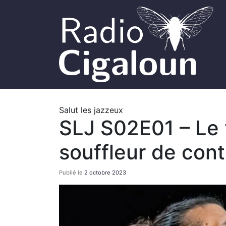
Salut les jazzeux
SLJ S02E01 – Le 
souffleur de con
Publié le
2 octobre 2023