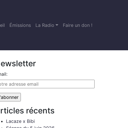
eil
Émissions
La Radio
Faire un don !
ewsletter
ail:
rticles récents
Lacaze x Bibi