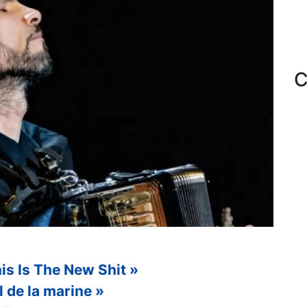
C
is Is The New Shit »
l de la marine »