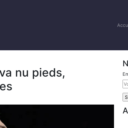
Accu
N
va nu pieds,
Em
tes
A